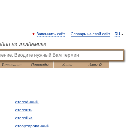
Запомнить сайт
Словарь на свой сайт
RU
едии на Академике
Толкования
Переводы
Книги
Игры ⚽
к
отслоённый
отслоить
отслойка
отсортированный