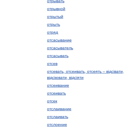
отрывать
отрывной
отрытый
отрыть
отряд
отсасывание
отсасыватель
отсасывать
отсев
отсевать, отсеивать, отсеять – відсівати,
відсіювати, відсіяти
отсеивание
отсеивать
отсек
отслаивание
отслаивать
отслоение