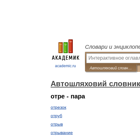
Словари и энциклоп
academic.ru
Автошляховий словник
Автошляховий словни
отре - пара
отрезок
отруб
отрыв
отрывание